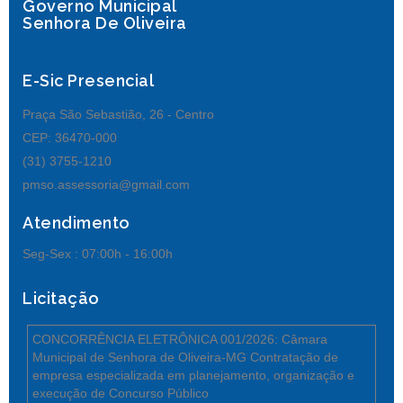
Governo Municipal
Senhora De Oliveira
E-Sic Presencial
Praça São Sebastião, 26 - Centro
CEP: 36470-000
(31) 3755-1210
pmso.assessoria@gmail.com
Atendimento
Seg-Sex :
07:00h - 16:00h
Licitação
CONCORRÊNCIA ELETRÔNICA 001/2026: Câmara
Municipal de Senhora de Oliveira-MG Contratação de
empresa especializada em planejamento, organização e
execução de Concurso Público