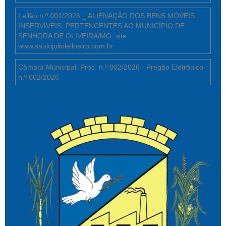
Leilão n.º 001/2026 _ ALIENAÇÃO DOS BENS MÓVEIS
INSERVÍVEIS, PERTENCENTES AO MUNICÍPIO DE
SENHORA DE OLIVEIRA/MG: site
www.saulojulioleiloeiro.com.br
Câmara Municipal: Proc. n.º 002/2026 - Pregão Eletrônico
n.º 002/2026