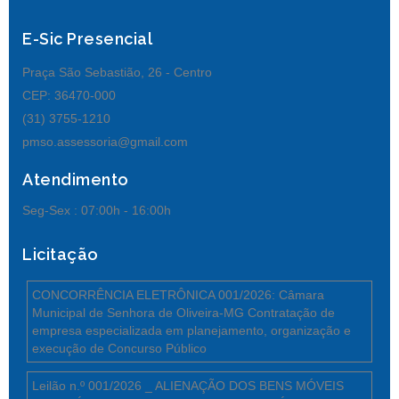
E-Sic Presencial
Praça São Sebastião, 26 - Centro
CEP: 36470-000
(31) 3755-1210
pmso.assessoria@gmail.com
Atendimento
Seg-Sex :
07:00h - 16:00h
Licitação
CONCORRÊNCIA ELETRÔNICA 001/2026: Câmara
Municipal de Senhora de Oliveira-MG Contratação de
empresa especializada em planejamento, organização e
execução de Concurso Público
Leilão n.º 001/2026 _ ALIENAÇÃO DOS BENS MÓVEIS