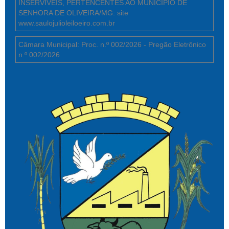
INSERVÍVEIS, PERTENCENTES AO MUNICÍPIO DE
SENHORA DE OLIVEIRA/MG: site
www.saulojulioleiloeiro.com.br
Câmara Municipal: Proc. n.º 002/2026 - Pregão Eletrônico
n.º 002/2026