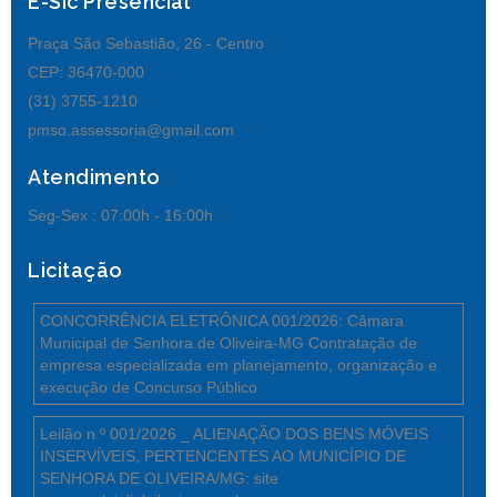
E-Sic Presencial
Praça São Sebastião, 26 - Centro
CEP: 36470-000
(31) 3755-1210
pmso.assessoria@gmail.com
Atendimento
Seg-Sex :
07:00h - 16:00h
Licitação
CONCORRÊNCIA ELETRÔNICA 001/2026: Câmara
Municipal de Senhora de Oliveira-MG Contratação de
empresa especializada em planejamento, organização e
execução de Concurso Público
Leilão n.º 001/2026 _ ALIENAÇÃO DOS BENS MÓVEIS
INSERVÍVEIS, PERTENCENTES AO MUNICÍPIO DE
SENHORA DE OLIVEIRA/MG: site