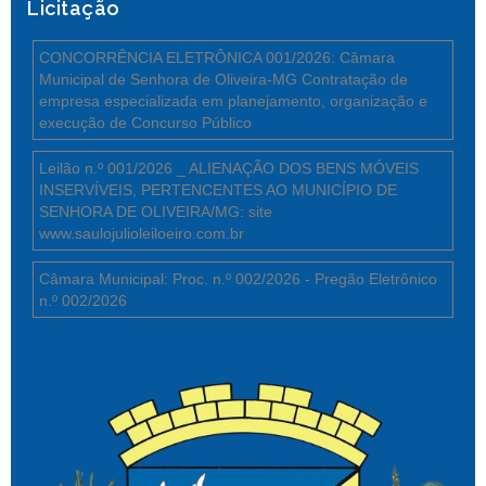
Licitação
CONCORRÊNCIA ELETRÔNICA 001/2026: Câmara
Municipal de Senhora de Oliveira-MG Contratação de
empresa especializada em planejamento, organização e
execução de Concurso Público
Leilão n.º 001/2026 _ ALIENAÇÃO DOS BENS MÓVEIS
INSERVÍVEIS, PERTENCENTES AO MUNICÍPIO DE
SENHORA DE OLIVEIRA/MG: site
www.saulojulioleiloeiro.com.br
Câmara Municipal: Proc. n.º 002/2026 - Pregão Eletrônico
n.º 002/2026