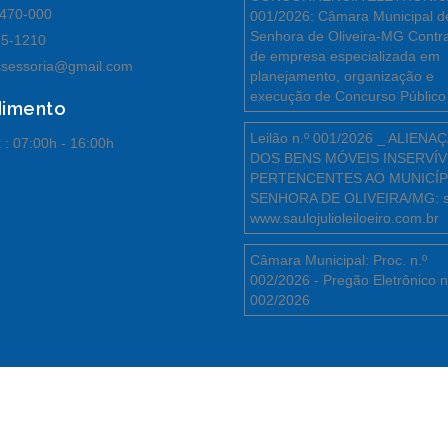
470-000
001/2026: Câmara Municipal d
Senhora de Oliveira-MG Contr
55-1210
de empresa especializada em
sessoria@gmail.com
planejamento, organização e
execução de Concurso Público
dimento
Leilão n.º 001/2026 _ ALIENA
 :
07:00h - 16:00h
DOS BENS MÓVEIS INSERVÍV
PERTENCENTES AO MUNICÍP
SENHORA DE OLIVEIRA/MG: s
www.saulojulioleiloeiro.com.br
Câmara Municipal: Proc. n.º
002/2026 - Pregão Eletrônico n
002/2026