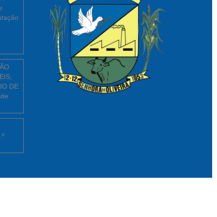
e
atação
ÇÃO
EIS,
IO DE
ite
.º