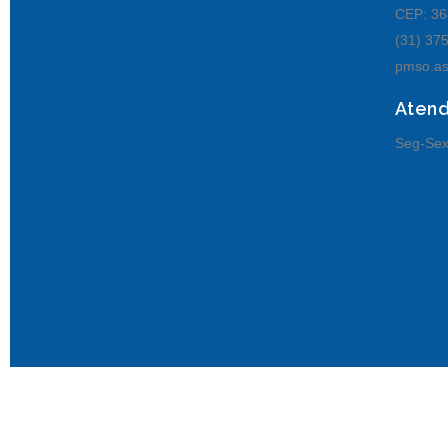
CEP: 36
(31) 37
pmso.as
Aten
Seg-Sex
© Senhora de Oliveira MG.