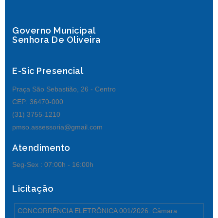
Governo Municipal
Senhora De Oliveira
E-Sic Presencial
Praça São Sebastião, 26 - Centro
CEP: 36470-000
(31) 3755-1210
pmso.assessoria@gmail.com
Atendimento
Seg-Sex :
07:00h - 16:00h
Licitação
CONCORRÊNCIA ELETRÔNICA 001/2026: Câmara