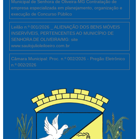
Municipal de Senhora de Oliveira-MG Contratação de
empresa especializada em planejamento, organização e
execução de Concurso Público
Leilão n.º 001/2026 _ ALIENAÇÃO DOS BENS MÓVEIS
INSERVÍVEIS, PERTENCENTES AO MUNICÍPIO DE
SENHORA DE OLIVEIRA/MG: site
www.saulojulioleiloeiro.com.br
Câmara Municipal: Proc. n.º 002/2026 - Pregão Eletrônico
n.º 002/2026