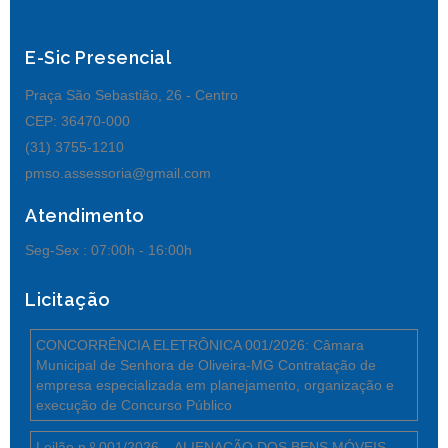
E-Sic Presencial
Praça São Sebastião, 26 - Centro
CEP: 36470-000
(31) 3755-1210
pmso.assessoria@gmail.com
Atendimento
Seg-Sex :
07:00h - 16:00h
Licitação
CONCORRÊNCIA ELETRÔNICA 001/2026: Câmara
Municipal de Senhora de Oliveira-MG Contratação de
empresa especializada em planejamento, organização e
execução de Concurso Público
Leilão n.º 001/2026 _ ALIENAÇÃO DOS BENS MÓVEIS