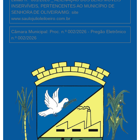
INSERVÍVEIS, PERTENCENTES AO MUNICÍPIO DE
SENHORA DE OLIVEIRA/MG: site
www.saulojulioleiloeiro.com.br
Câmara Municipal: Proc. n.º 002/2026 - Pregão Eletrônico
n.º 002/2026