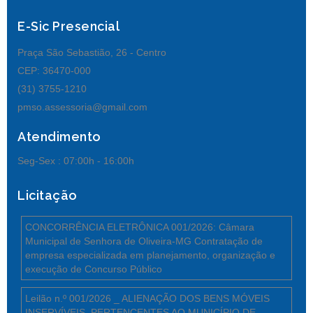
E-Sic Presencial
Praça São Sebastião, 26 - Centro
CEP: 36470-000
(31) 3755-1210
pmso.assessoria@gmail.com
Atendimento
Seg-Sex :
07:00h - 16:00h
Licitação
CONCORRÊNCIA ELETRÔNICA 001/2026: Câmara
Municipal de Senhora de Oliveira-MG Contratação de
empresa especializada em planejamento, organização e
execução de Concurso Público
Leilão n.º 001/2026 _ ALIENAÇÃO DOS BENS MÓVEIS
INSERVÍVEIS, PERTENCENTES AO MUNICÍPIO DE