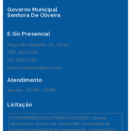
Governo Municipal
Senhora De Oliveira
E-Sic Presencial
Praça São Sebastião, 26 - Centro
CEP: 36470-000
(31) 3755-1210
pmso.assessoria@gmail.com
Atendimento
Seg-Sex :
07:00h - 16:00h
Licitação
CONCORRÊNCIA ELETRÔNICA 001/2026: Câmara
Municipal de Senhora de Oliveira-MG Contratação de
empresa especializada em planejamento, organização e