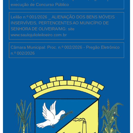
execução de Concurso Público
Leilão n.º 001/2026 _ ALIENAÇÃO DOS BENS MÓVEIS
INSERVÍVEIS, PERTENCENTES AO MUNICÍPIO DE
SENHORA DE OLIVEIRA/MG: site
www.saulojulioleiloeiro.com.br
Câmara Municipal: Proc. n.º 002/2026 - Pregão Eletrônico
n.º 002/2026