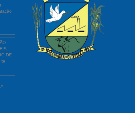
e
atação
ÇÃO
EIS,
IO DE
ite
.º