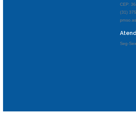
CEP: 36
(31) 37
pmso.as
Aten
Seg-Sex
© Senhora de Oliveira MG.