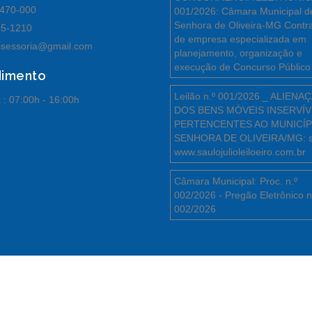
470-000
001/2026: Câmara Municipal d
Senhora de Oliveira-MG Contr
55-1210
de empresa especializada em
sessoria@gmail.com
planejamento, organização e
execução de Concurso Público
dimento
Leilão n.º 001/2026 _ ALIENA
 :
07:00h - 16:00h
DOS BENS MÓVEIS INSERVÍV
PERTENCENTES AO MUNICÍP
SENHORA DE OLIVEIRA/MG: s
www.saulojulioleiloeiro.com.br
Câmara Municipal: Proc. n.º
002/2026 - Pregão Eletrônico n
002/2026