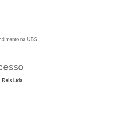
endimento na UBS
cesso
a Reis Ltda