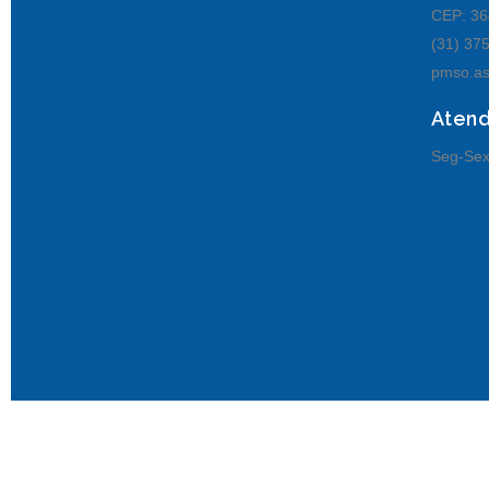
CEP: 36
(31) 37
pmso.as
Aten
Seg-Sex
© Senhora de Oliveira MG.