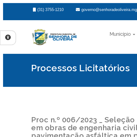
(31) 3755-1210
governo@senhoradeoliveira.mg
Município
Processos Licitatórios
Proc n.º 006/2023 _ Seleção
em obras de engenharia civi
pavimentação asfáltica em 