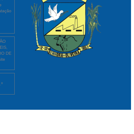
e
atação
ÇÃO
EIS,
IO DE
ite
.º