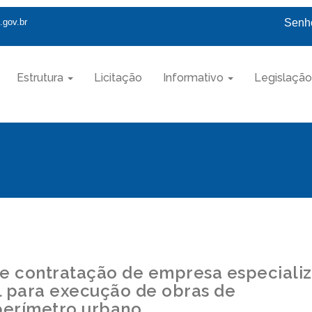
.gov.br
Senho
Estrutura
Licitação
Informativo
Legislação
 e contratação de empresa especiali
l para execução de obras de
perímetro urbano