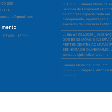
470-000
001/2026: Câmara Municipal d
Senhora de Oliveira-MG Contr
55-1210
de empresa especializada em
sessoria@gmail.com
planejamento, organização e
execução de Concurso Público
dimento
Leilão n.º 001/2026 _ ALIENA
 :
07:00h - 16:00h
DOS BENS MÓVEIS INSERVÍV
PERTENCENTES AO MUNICÍP
SENHORA DE OLIVEIRA/MG: s
www.saulojulioleiloeiro.com.br
Câmara Municipal: Proc. n.º
002/2026 - Pregão Eletrônico n
002/2026