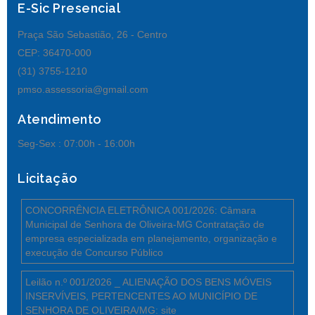
E-Sic Presencial
Praça São Sebastião, 26 - Centro
CEP: 36470-000
(31) 3755-1210
pmso.assessoria@gmail.com
Atendimento
Seg-Sex :
07:00h - 16:00h
Licitação
CONCORRÊNCIA ELETRÔNICA 001/2026: Câmara
Municipal de Senhora de Oliveira-MG Contratação de
empresa especializada em planejamento, organização e
execução de Concurso Público
Leilão n.º 001/2026 _ ALIENAÇÃO DOS BENS MÓVEIS
INSERVÍVEIS, PERTENCENTES AO MUNICÍPIO DE
SENHORA DE OLIVEIRA/MG: site