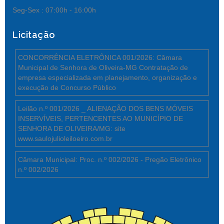
Seg-Sex :
07:00h - 16:00h
Licitação
CONCORRÊNCIA ELETRÔNICA 001/2026: Câmara
Municipal de Senhora de Oliveira-MG Contratação de
empresa especializada em planejamento, organização e
execução de Concurso Público
Leilão n.º 001/2026 _ ALIENAÇÃO DOS BENS MÓVEIS
INSERVÍVEIS, PERTENCENTES AO MUNICÍPIO DE
SENHORA DE OLIVEIRA/MG: site
www.saulojulioleiloeiro.com.br
Câmara Municipal: Proc. n.º 002/2026 - Pregão Eletrônico
n.º 002/2026