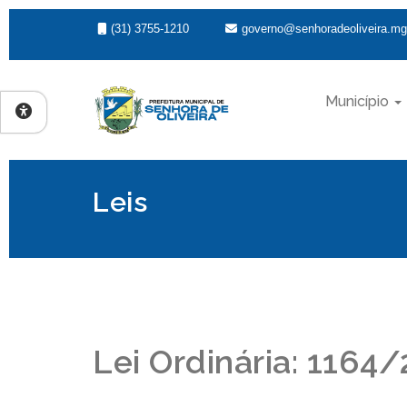
(31) 3755-1210
governo@senhoradeoliveira.mg
Município
Leis
Lei Ordinária: 1164