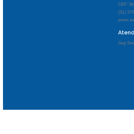
CEP: 36
(31) 37
pmso.as
Aten
Seg-Sex
© Senhora de Oliveira MG.