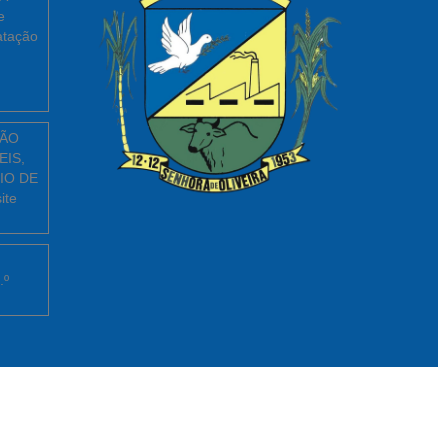
e
atação
ÇÃO
EIS,
IO DE
ite
.º