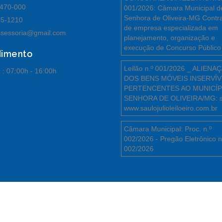
470-000
001/2026: Câmara Municipal d
Senhora de Oliveira-MG Contr
55-1210
de empresa especializada em
sessoria@gmail.com
planejamento, organização e
execução de Concurso Público
dimento
Leilão n.º 001/2026 _ ALIENA
 :
07:00h - 16:00h
DOS BENS MÓVEIS INSERVÍV
PERTENCENTES AO MUNICÍP
SENHORA DE OLIVEIRA/MG: s
www.saulojulioleiloeiro.com.br
Câmara Municipal: Proc. n.º
002/2026 - Pregão Eletrônico n
002/2026