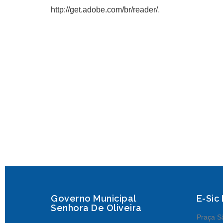
http://get.adobe.com/br/reader/
.
Governo Municipal
E-Sic
Senhora De Oliveira
Praça Sã