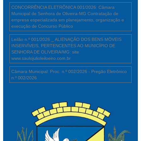
CONCORRÊNCIA ELETRÔNICA 001/2026: Câmara
Municipal de Senhora de Oliveira-MG Contratação de
empresa especializada em planejamento, organização e
execução de Concurso Público
Leilão n.º 001/2026 _ ALIENAÇÃO DOS BENS MÓVEIS
INSERVÍVEIS, PERTENCENTES AO MUNICÍPIO DE
SENHORA DE OLIVEIRA/MG: site
www.saulojulioleiloeiro.com.br
Câmara Municipal: Proc. n.º 002/2026 - Pregão Eletrônico
n.º 002/2026