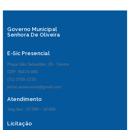
Governo Municipal
Senhora De Oliveira
E-Sic Presencial
Praça São Sebastião, 26 - Centro
CEP: 36470-000
(31) 3755-1210
pmso.assessoria@gmail.com
Atendimento
Seg-Sex :
07:00h - 16:00h
Licitação