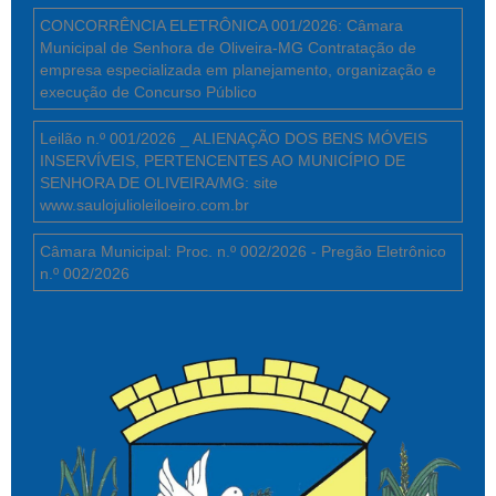
CONCORRÊNCIA ELETRÔNICA 001/2026: Câmara
Municipal de Senhora de Oliveira-MG Contratação de
empresa especializada em planejamento, organização e
execução de Concurso Público
Leilão n.º 001/2026 _ ALIENAÇÃO DOS BENS MÓVEIS
INSERVÍVEIS, PERTENCENTES AO MUNICÍPIO DE
SENHORA DE OLIVEIRA/MG: site
www.saulojulioleiloeiro.com.br
Câmara Municipal: Proc. n.º 002/2026 - Pregão Eletrônico
n.º 002/2026