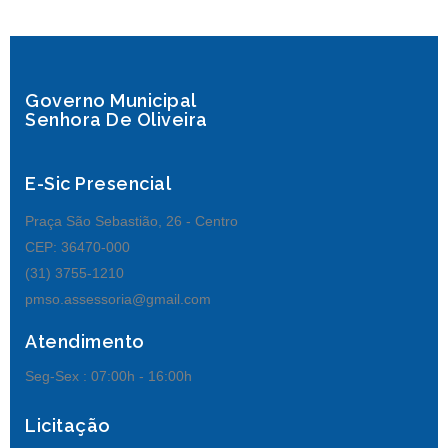
Governo Municipal
Senhora De Oliveira
E-Sic Presencial
Praça São Sebastião, 26 - Centro
CEP: 36470-000
(31) 3755-1210
pmso.assessoria@gmail.com
Atendimento
Seg-Sex :
07:00h - 16:00h
Licitação