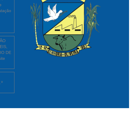
e
atação
ÇÃO
EIS,
IO DE
ite
.º