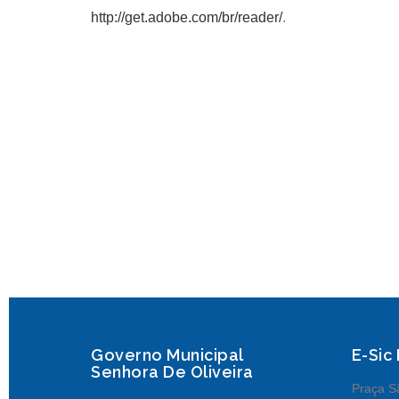
http://get.adobe.com/br/reader/
.
Governo Municipal
E-Sic
Senhora De Oliveira
Praça Sã