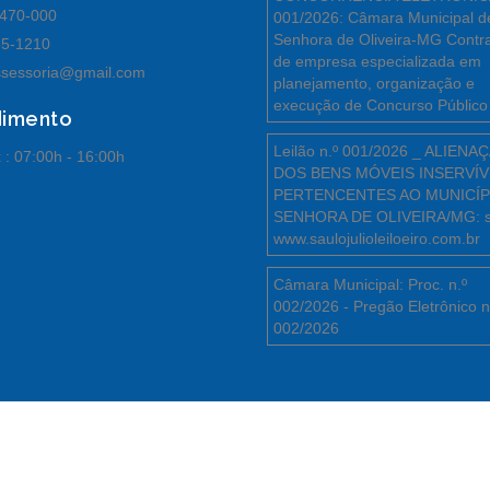
470-000
001/2026: Câmara Municipal d
Senhora de Oliveira-MG Contr
55-1210
de empresa especializada em
sessoria@gmail.com
planejamento, organização e
execução de Concurso Público
dimento
Leilão n.º 001/2026 _ ALIENA
 :
07:00h - 16:00h
DOS BENS MÓVEIS INSERVÍV
PERTENCENTES AO MUNICÍP
SENHORA DE OLIVEIRA/MG: s
www.saulojulioleiloeiro.com.br
Câmara Municipal: Proc. n.º
002/2026 - Pregão Eletrônico n
002/2026