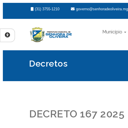
(31) 3755-1210
governo@senhoradeoliveira.mg
Município
Decretos
DECRETO 167 2025