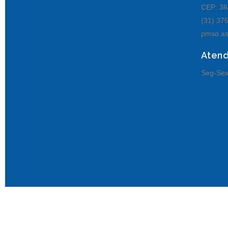
CEP: 36
(31) 37
pmso.as
Aten
Seg-Sex
© Senhora de Oliveira MG.