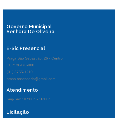
Governo Municipal
Senhora De Oliveira
E-Sic Presencial
Praça São Sebastião, 26 - Centro
CEP: 36470-000
(31) 3755-1210
pmso.assessoria@gmail.com
Atendimento
Seg-Sex :
07:00h - 16:00h
Licitação