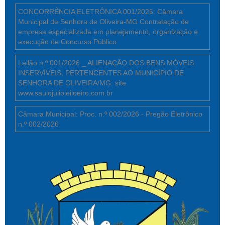
CONCORRÊNCIA ELETRÔNICA 001/2026: Câmara
Municipal de Senhora de Oliveira-MG Contratação de
empresa especializada em planejamento, organização e
execução de Concurso Público
Leilão n.º 001/2026 _ ALIENAÇÃO DOS BENS MÓVEIS
INSERVÍVEIS, PERTENCENTES AO MUNICÍPIO DE
SENHORA DE OLIVEIRA/MG: site
www.saulojulioleiloeiro.com.br
Câmara Municipal: Proc. n.º 002/2026 - Pregão Eletrônico
n.º 002/2026