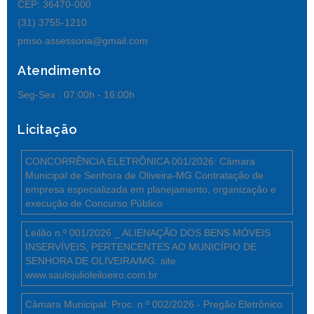
CEP: 36470-000
(31) 3755-1210
pmso.assessoria@gmail.com
Atendimento
Seg-Sex :
07:00h - 16:00h
Licitação
CONCORRÊNCIA ELETRÔNICA 001/2026: Câmara
Municipal de Senhora de Oliveira-MG Contratação de
empresa especializada em planejamento, organização e
execução de Concurso Público
Leilão n.º 001/2026 _ ALIENAÇÃO DOS BENS MÓVEIS
INSERVÍVEIS, PERTENCENTES AO MUNICÍPIO DE
SENHORA DE OLIVEIRA/MG: site
www.saulojulioleiloeiro.com.br
Câmara Municipal: Proc. n.º 002/2026 - Pregão Eletrônico